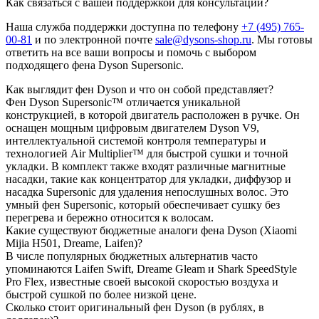
Как связаться с вашей поддержкой для консультации?
Наша служба поддержки доступна по телефону
+7 (495) 765-
00-81
и по электронной почте
sale@dysons-shop.ru
. Мы готовы
ответить на все ваши вопросы и помочь с выбором
подходящего фена Dyson Supersonic.
Как выглядит фен Dyson и что он собой представляет?
Фен Dyson Supersonic™ отличается уникальной
конструкцией, в которой двигатель расположен в ручке. Он
оснащен мощным цифровым двигателем Dyson V9,
интеллектуальной системой контроля температуры и
технологией Air Multiplier™ для быстрой сушки и точной
укладки. В комплект также входят различные магнитные
насадки, такие как концентратор для укладки, диффузор и
насадка Supersonic для удаления непослушных волос. Это
умный фен Supersonic, который обеспечивает сушку без
перегрева и бережно относится к волосам.
Какие существуют бюджетные аналоги фена Dyson (Xiaomi
Mijia H501, Dreame, Laifen)?
В числе популярных бюджетных альтернатив часто
упоминаются Laifen Swift, Dreame Gleam и Shark SpeedStyle
Pro Flex, известные своей высокой скоростью воздуха и
быстрой сушкой по более низкой цене.
Сколько стоит оригинальный фен Dyson (в рублях, в