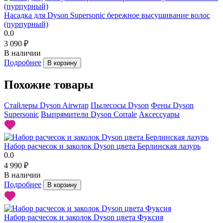
Насадка для Dyson Supersonic бережное высушивание волос
(пурпурный)
0.0
3 090 ₽
В наличии
Подробнее
В корзину
Похожие товары
Стайлеры Dyson Airwrap
Пылесосы Dyson
Фены Dyson
Supersonic
Выпрямители Dyson Corrale
Аксессуары
Набор расчесок и заколок Dyson цвета Берлинская лазурь
0.0
4 990 ₽
В наличии
Подробнее
В корзину
Набор расчесок и заколок Dyson цвета Фуксия