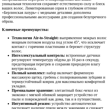
уникальная технология сохраняет естественную силу и блеск
ваших волос. Лимитированная серия в глубоком оттенке
«Берлинская лазурь» с медными деталями дополнена
профессиональными аксессуарами для создания безупречного
образа.
Ключевые преимущества:
Технология Air-to-Straight:
выпрямление мокрых волос
мощным потоком воздуха под углом 45°, что исключает
контакт с горячими пластинами и бережет структуру
волос.
Интеллектуальный контроль:
встроенные датчики
регулируют температуру обдува до 16 раз в секунду,
предотвращая перегрев и сохраняя природную влагу
внутри волоса.
Полный комплект:
набор включает фирменную
массажную щетку, гребень с полированными зубцами и
термоустойчивый коврик для максимально комфортной
укладки.
Премиальное хранение:
элегантный бокс-чехол из
экокожи с мягкой обивкой защищает устройство от
пыли и повреждений как дома, так и в путешествиях.
Интуитивный режим:
устройство автоматически
распознает наличие пряди между зажимами и снижает